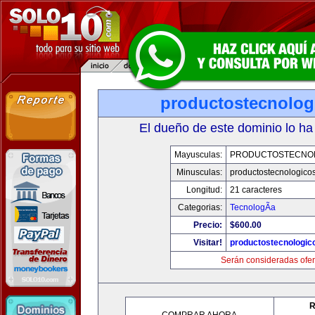
productostecnolog
El dueño de este dominio lo ha
Mayusculas:
PRODUCTOSTECNO
Minusculas:
productostecnologico
Longitud:
21 caracteres
Categorias:
TecnologÃ­a
Precio:
$600.00
Visitar!
productostecnologic
Serán consideradas ofer
R