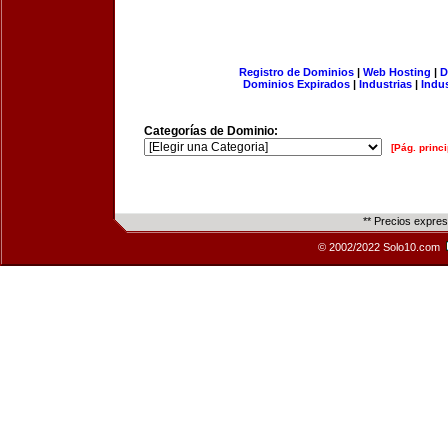
Registro de Dominios
|
Web Hosting
|
D
Dominios Expirados
|
Industrias
|
Indu
Categorías de Dominio:
[Pág. princi
** Precios expre
© 2002/2022 Solo10.com