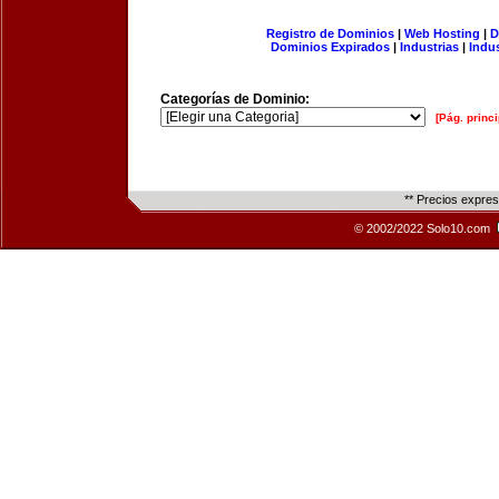
Registro de Dominios
|
Web Hosting
|
D
Dominios Expirados
|
Industrias
|
Indu
Categorías de Dominio:
[Pág. princi
** Precios expre
© 2002/2022 Solo10.com