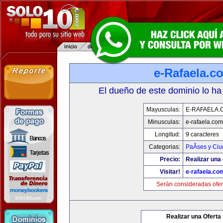
e-Rafaela.c
El dueño de este dominio lo ha
Mayusculas:
E-RAFAELA.
Minusculas:
e-rafaela.com
Longitud:
9 caracteres
Categorias:
PaÃ­ses y Ci
Precio:
Realizar una 
Visitar!
e-rafaela.co
Serán consideradas ofer
Realizar una Oferta