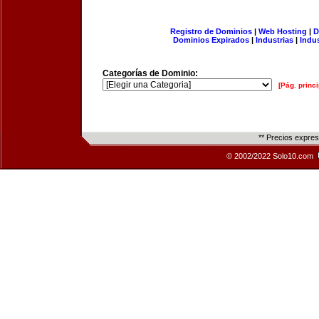
Registro de Dominios
|
Web Hosting
|
D
Dominios Expirados
|
Industrias
|
Indu
Categorías de Dominio:
[Pág. princi
** Precios expre
© 2002/2022 Solo10.com