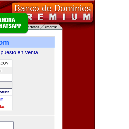
com
 puesto en Venta
.COM
om
oferta!
om
tas