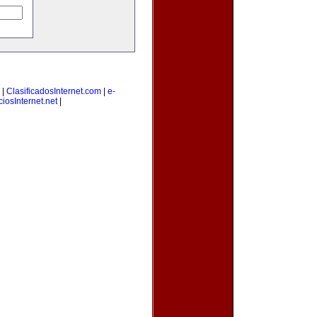
|
ClasificadosInternet.com
|
e-
iosInternet.net
|