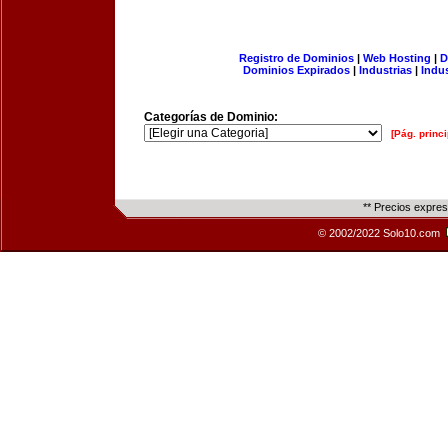
Registro de Dominios
|
Web Hosting
|
D
Dominios Expirados
|
Industrias
|
Indu
Categorías de Dominio:
[Pág. princi
** Precios expre
© 2002/2022 Solo10.com