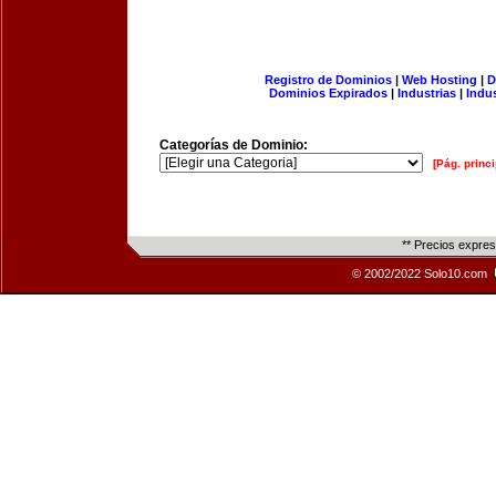
Registro de Dominios
|
Web Hosting
|
D
Dominios Expirados
|
Industrias
|
Indu
Categorías de Dominio:
[Pág. princi
** Precios expre
© 2002/2022 Solo10.com