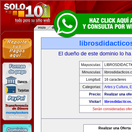
librosdidactic
El dueño de este dominio lo ha
Mayusculas:
LIBROSDIDACT
Minusculas:
librosdidacticos
Longitud:
16 caracteres
Categorias:
Artes y Cultura
,
E
Precio:
Realizar una ofe
Visitar!
librosdidactico
Serán consideradas ofer
Realizar una Oferta