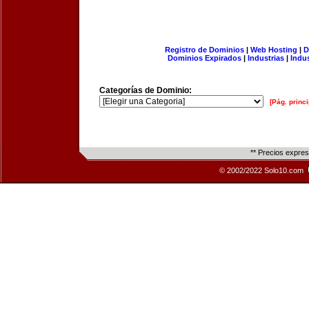
Registro de Dominios
|
Web Hosting
|
D
Dominios Expirados
|
Industrias
|
Indu
Categorías de Dominio:
[Pág. princi
** Precios expre
© 2002/2022 Solo10.com