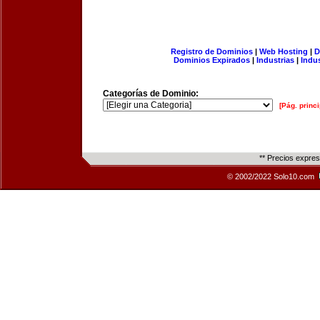
Registro de Dominios
|
Web Hosting
|
D
Dominios Expirados
|
Industrias
|
Indu
Categorías de Dominio:
[Pág. princi
** Precios expre
© 2002/2022 Solo10.com